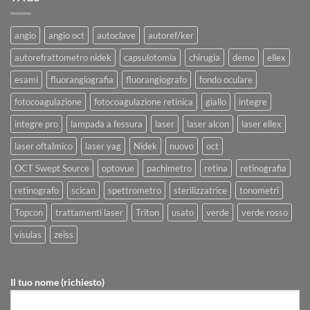
angio
angio oct
autoclave
autoref/ker
autorefrattometro nidek
capsulotomia
chirugia
demo
ellex
esami
fluorangiografia
fluorangiografo
fondo oculare
fotocoagulazione
fotocoagulazione retinica
giallo
integre
integre pro
lampada a fessura
laser
laser alcon
laser ellex
laser oftalmico
laser yag
Nidek
nuovo
oct
OCT Swept Source
optovue
pachimetro
retina
retinografia
retinografo
scican
spettrometro
sterilizzatrice
tonometri
Topcon
trattamenti laser
Triton
usato
verde
verde rosso
visulas
zeiss
Il tuo nome (richiesto)