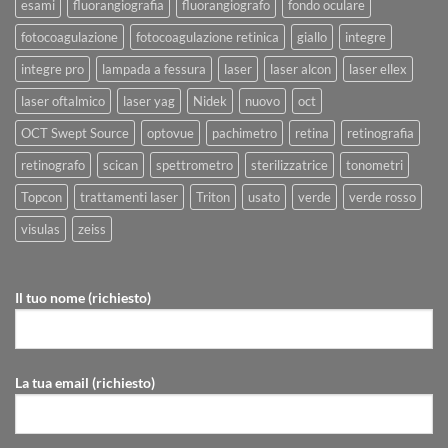
esami
fluorangiografia
fluorangiografo
fondo oculare
fotocoagulazione
fotocoagulazione retinica
giallo
integre
integre pro
lampada a fessura
laser
laser alcon
laser ellex
laser oftalmico
laser yag
Nidek
nuovo
oct
OCT Swept Source
optovue
pachimetro
retina
retinografia
retinografo
scican
spettrometro
sterilizzatrice
tonometri
Topcon
trattamenti laser
Triton
usato
verde
verde rosso
visulas
zeiss
Il tuo nome (richiesto)
La tua email (richiesto)