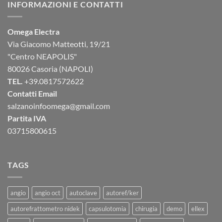
INFORMAZIONI E CONTATTI
Omega Electra
Via Giacomo Matteotti, 19/21
"Centro NEAPOLIS"
80026 Casoria (NAPOLI)
TEL.
+39.0817572622
Contatti Email
salzanoinfoomega@gmail.com
Partita IVA
03715800615
TAGS
angio
angio oct
autoclave
autoref/ker
autorefrattometro nidek
capsulotomia
chirugia
demo
ellex