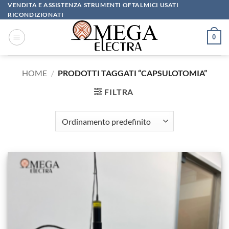
Salta
VENDITA E ASSISTENZA STRUMENTI OFTALMICI USATI
RICONDIZIONATI
ai
contenuti
0
HOME
/
PRODOTTI TAGGATI “CAPSULOTOMIA”
FILTRA