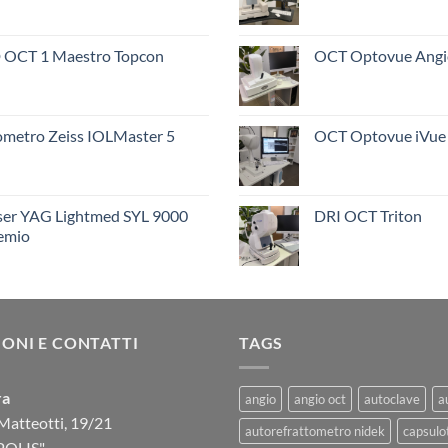
 OCT 1 Maestro Topcon
OCT Optovue Ang
ometro Zeiss IOLMaster 5
OCT Optovue iVue
ser YAG Lightmed SYL 9000
DRI OCT Triton
emio
ONI E CONTATTI
TAGS
ra
angio
angio oct
autoclave
a
Matteotti, 19/21
autorefrattometro nidek
capsulo
POLIS"