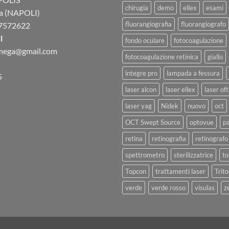
chirugia
demo
ellex
esami
a (NAPOLI)
fluorangiografia
fluorangiografo
7572622
l
fondo oculare
fotocoagulazione
omega@gmail.com
fotocoagulazione retinica
giallo
integre pro
lampada a fessura
5
laser alcon
laser ellex
laser of
laser yag
Nidek
nuovo
oct
OCT Swept Source
optovue
p
retina
retinografia
retinografo
spettrometro
sterilizzatrice
to
Topcon
trattamenti laser
Trit
verde
verde rosso
visulas
z