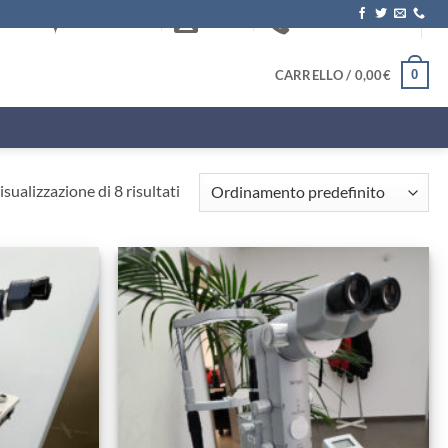
DOVE SIAMO
EMAIL
+39.0817572622
0
CARRELLO /
0,00
€
isualizzazione di 8 risultati