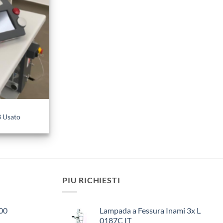
3 Usato
PIU RICHIESTI
00
Lampada a Fessura Inami 3x L
0187C IT