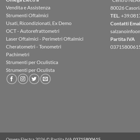
Vendita e Assistenza
80026 Casori
Strumenti Oftalmici
TEL.
+39.081
Usati, Ricondizionati, Ex Demo
Contatti Emai
OCT - Autorefrattometri
salzanoinfo
Laser Oftalmici - Perimetri Oftalmici
Partita IVA
Cheratometri - Tonometri
0371580061
Pachimetri
Strumenti per Oculistica
Strumenti per Oculista
Omega Electra 2026 © Partita IVA
03715800615