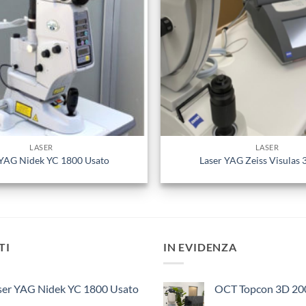
LASER
LASER
 YAG Nidek YC 1800 Usato
Laser YAG Zeiss Visulas 
TI
IN EVIDENZA
ser YAG Nidek YC 1800 Usato
OCT Topcon 3D 20