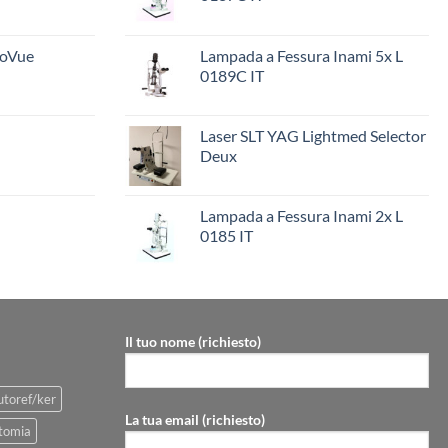
ioVue
Lampada a Fessura Inami 5x L
0189C IT
Laser SLT YAG Lightmed Selector
Deux
Lampada a Fessura Inami 2x L
0185 IT
Il tuo nome (richiesto)
utoref/ker
La tua email (richiesto)
tomia