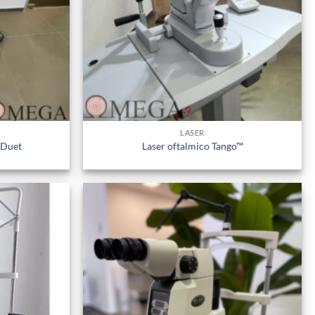
LASER
 Duet
Laser oftalmico Tango™