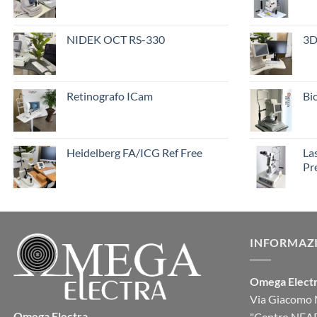
NIDEK OCT RS-330
3D
Retinografo ICam
Bi
Heidelberg FA/ICG Ref Free
La
Pr
INFORMAZI
Omega Elect
Via Giacomo 
Omega Electra
"Centro NEA