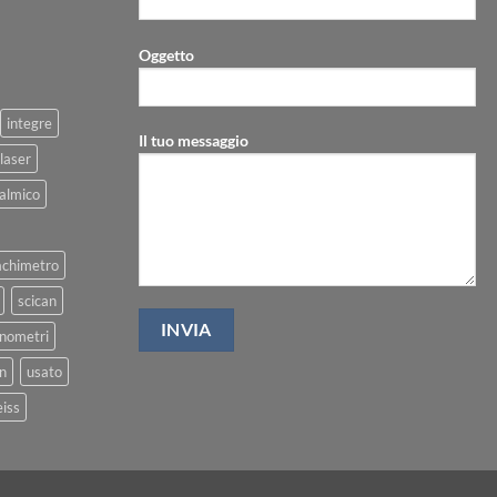
Oggetto
integre
Il tuo messaggio
laser
talmico
achimetro
scican
nometri
on
usato
eiss