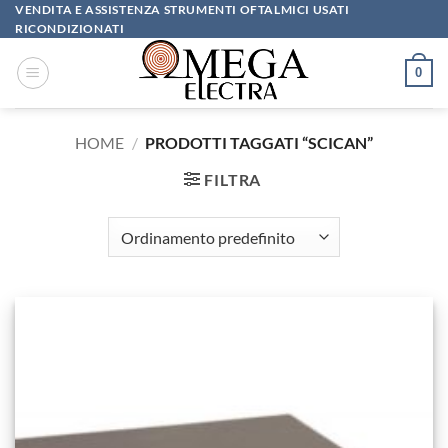
Salta
VENDITA E ASSISTENZA STRUMENTI OFTALMICI USATI
RICONDIZIONATI
ai
contenuti
0
HOME
/
PRODOTTI TAGGATI “SCICAN”
FILTRA