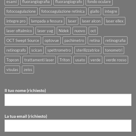
esami
fluorangiografia
fluorangiografo
fondo oculare
fotocoagulazione
fotocoagulazione retinica
giallo
integre
integre pro
lampada a fessura
laser
laser alcon
laser ellex
laser oftalmico
laser yag
Nidek
nuovo
oct
OCT Swept Source
optovue
pachimetro
retina
retinografia
retinografo
scican
spettrometro
sterilizzatrice
tonometri
Topcon
trattamenti laser
Triton
usato
verde
verde rosso
visulas
zeiss
Il tuo nome (richiesto)
La tua email (richiesto)