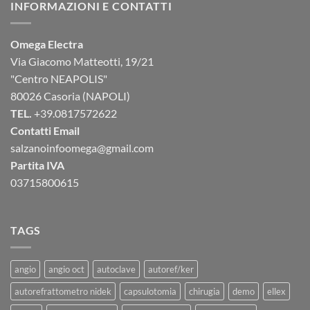
INFORMAZIONI E CONTATTI
Omega Electra
Via Giacomo Matteotti, 19/21
"Centro NEAPOLIS"
80026 Casoria (NAPOLI)
TEL.
+39.0817572622
Contatti Email
salzanoinfoomega@gmail.com
Partita IVA
03715800615
TAGS
angio
angio oct
autoclave
autoref/ker
autorefrattometro nidek
capsulotomia
chirugia
demo
ellex