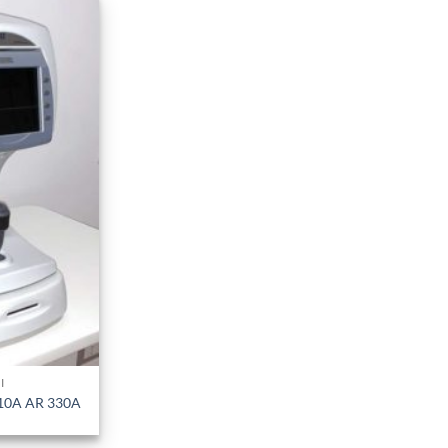
I
310A AR 330A