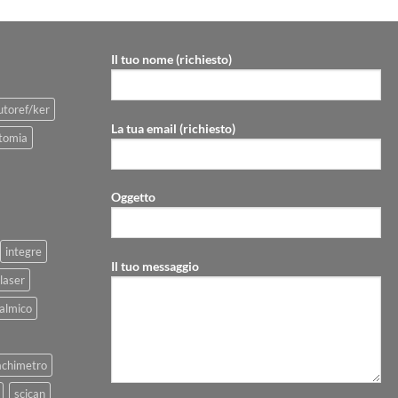
Il tuo nome (richiesto)
utoref/ker
La tua email (richiesto)
tomia
Oggetto
integre
Il tuo messaggio
laser
talmico
achimetro
scican