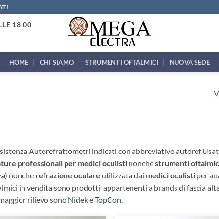
ATI
LLE 18:00
HOME
CHI SIAMO
STRUMENTI OFTALMICI
NUOVA SEDE
V
sistenza Autorefrattometri indicati con abbreviativo autoref Usat
ture professionali per medici oculisti
nonche
strumenti oftalmic
va
) nonche
refrazione oculare
utilizzata dai
medici oculisti
per ana
lmici in vendita sono prodotti appartenenti a brands di fascia alta 
 maggior rilievo sono
Nidek
e
TopCon
.