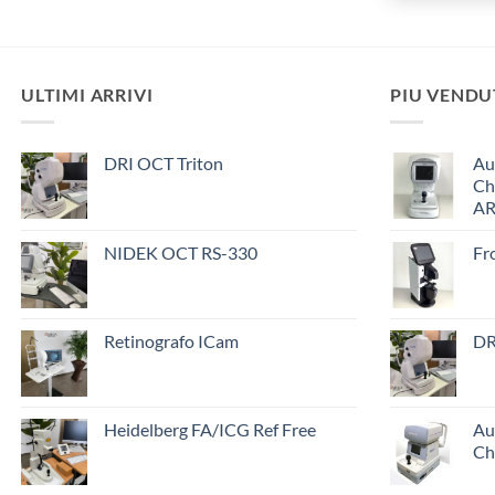
ULTIMI ARRIVI
PIU VENDU
DRI OCT Triton
Au
Ch
AR
NIDEK OCT RS-330
Fr
Retinografo ICam
DR
Heidelberg FA/ICG Ref Free
Au
Ch