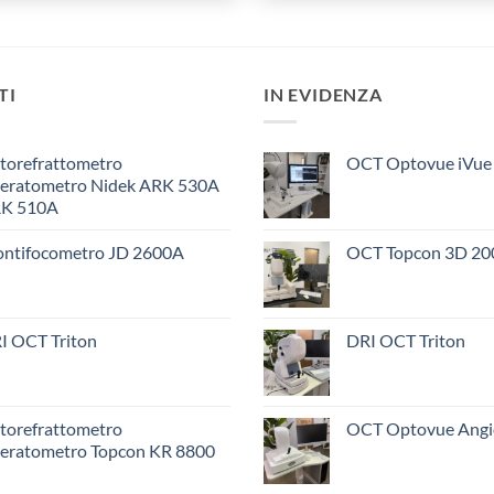
TI
IN EVIDENZA
torefrattometro
OCT Optovue iVue
eratometro Nidek ARK 530A
K 510A
ontifocometro JD 2600A
OCT Topcon 3D 20
I OCT Triton
DRI OCT Triton
torefrattometro
OCT Optovue Ang
eratometro Topcon KR 8800