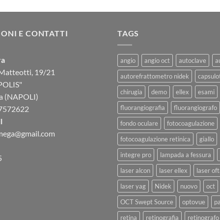
ONI E CONTATTI
TAGS
ra
angio
angio oct
autoclave
a
Matteotti, 19/21
autorefrattometro nidek
capsulo
POLIS"
chirugia
demo
ellex
esami
a (NAPOLI)
fluorangiografia
fluorangiografo
7572622
l
fondo oculare
fotocoagulazione
omega@gmail.com
fotocoagulazione retinica
giallo
integre pro
lampada a fessura
5
laser alcon
laser ellex
laser of
laser yag
Nidek
nuovo
oct
OCT Swept Source
optovue
p
retina
retinografia
retinografo