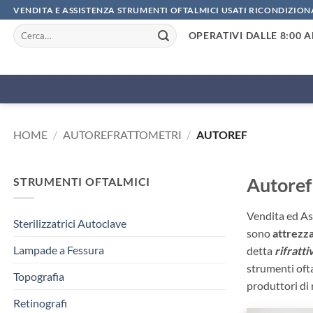
Salta
VENDITA E ASSISTENZA STRUMENTI OFTALMICI USATI RICONDIZION
ai
Cerca:
OPERATIVI DALLE 8:00 A
contenuti
HOME
/
AUTOREFRATTOMETRI
/
AUTOREF
Autoref
STRUMENTI OFTALMICI
Vendita ed As
Sterilizzatrici Autoclave
sono
attrezza
Lampade a Fessura
detta
rifratti
strumenti ofta
Topografia
produttori di
Retinografi