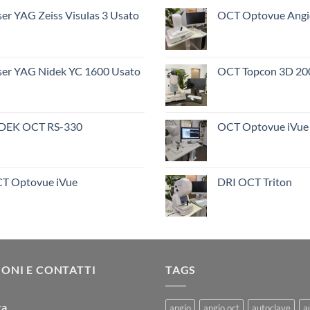
ser YAG Zeiss Visulas 3 Usato
OCT Optovue Ang
ser YAG Nidek YC 1600 Usato
OCT Topcon 3D 20
DEK OCT RS-330
OCT Optovue iVue
T Optovue iVue
DRI OCT Triton
ONI E CONTATTI
TAGS
ra
angio
angio oct
autoclave
a