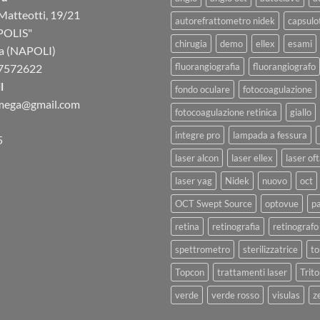
Matteotti, 19/21
autorefrattometro nidek
capsulo
POLIS"
chirugia
demo
ellex
esami
a (NAPOLI)
fluorangiografia
fluorangiografo
7572622
l
fondo oculare
fotocoagulazione
omega@gmail.com
fotocoagulazione retinica
giallo
integre pro
lampada a fessura
5
laser alcon
laser ellex
laser of
laser yag
Nidek
nuovo
oct
OCT Swept Source
optovue
p
retina
retinografia
retinografo
spettrometro
sterilizzatrice
to
Topcon
trattamenti laser
Trit
verde
verde rosso
visulas
z