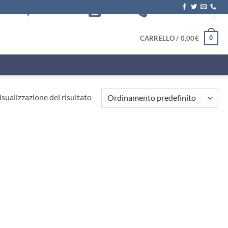
DOVE SIAMO
EMAIL
+39.0817572622
0
CARRELLO /
0,00
€
isualizzazione del risultato