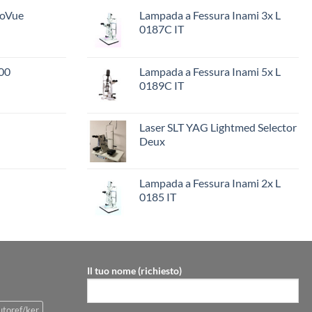
ioVue
Lampada a Fessura Inami 3x L
0187C IT
00
Lampada a Fessura Inami 5x L
0189C IT
Laser SLT YAG Lightmed Selector
Deux
Lampada a Fessura Inami 2x L
0185 IT
Il tuo nome (richiesto)
utoref/ker