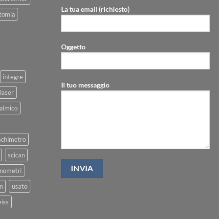
La tua email (richiesto)
tomia
Oggetto
integre
Il tuo messaggio
laser
talmico
achimetro
scican
nometri
on
usato
eiss