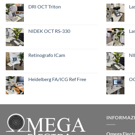
DRI OCT Triton
La
NIDEK OCT RS-330
La
Retinografo ICam
NI
Heidelberg FA/ICG Ref Free
OC
INFORMAZI
Omega Elect