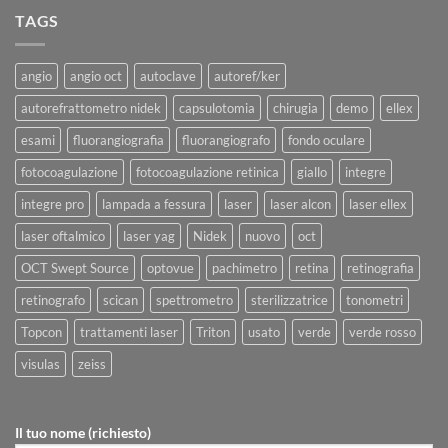
TAGS
angio
angio oct
autoclave
autoref/ker
autorefrattometro nidek
capsulotomia
chirugia
demo
ellex
esami
fluorangiografia
fluorangiografo
fondo oculare
fotocoagulazione
fotocoagulazione retinica
giallo
integre
integre pro
lampada a fessura
laser
laser alcon
laser ellex
laser oftalmico
laser yag
Nidek
nuovo
oct
OCT Swept Source
optovue
pachimetro
retina
retinografia
retinografo
scican
spettrometro
sterilizzatrice
tonometri
Topcon
trattamenti laser
Triton
usato
verde
verde rosso
visulas
zeiss
Il tuo nome (richiesto)