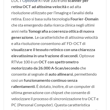
L’OCT
Optovue
RTVue 100 è uno
scanner per
retina OCT ad altissima velocità
e ad alta
risoluzione utilizzato per l’imaging e l’analisi della
retina. Esso si basa sulla tecnologia
Fourier-Domain
che sta emergendo dalla ricerca clinica negli ultimi
anni nella
Tomografia a coerenza ottica di
nuova
generazione.
Le caratteristiche di altissima velocità
e alta risoluzione consentono all’ FD-OCT di
visualizzare il tessuto retinico con una chiarezza
elevatissima in una frazione di secondi
. Optovue
RTVue 100 è un
OCT con spettrometro
motorizzato da 26.000 A-Scan/secondo
che
consente al segnale di
auto allinearsi
, permettendo
così un
funzionamento continuo
senza
rallentamenti
. È dotato, inoltre, di un computer di
ultima generazione con chipset che consente di
velocizzare il processo di sincronizzazione tra OCT e
PC (Personal Computer). Questa caratteristica